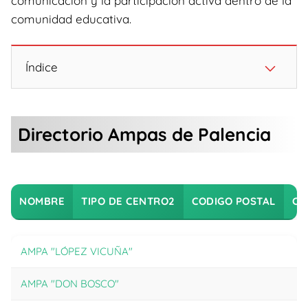
comunicación y la participación activa dentro de la
comunidad educativa.
Índice
Directorio Ampas de Palencia
NOMBRE
TIPO DE CENTRO2
CODIGO POSTAL
CI
NOMBRE
AMPA "LÓPEZ VICUÑA"
AMPA "DON BOSCO"