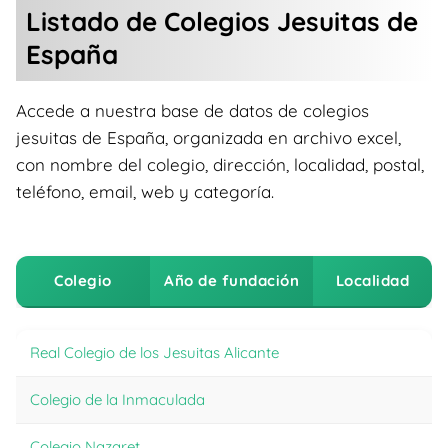
Listado de Colegios Jesuitas de
España
Accede a nuestra base de datos de colegios
jesuitas de España, organizada en archivo excel,
con nombre del colegio, dirección, localidad, postal,
teléfono, email, web y categoría.
Colegio
Año de fundación
Localidad
Colegio
A
Real Colegio de los Jesuitas Alicante
Fu
Colegio de la Inmaculada
Colegio Nazaret